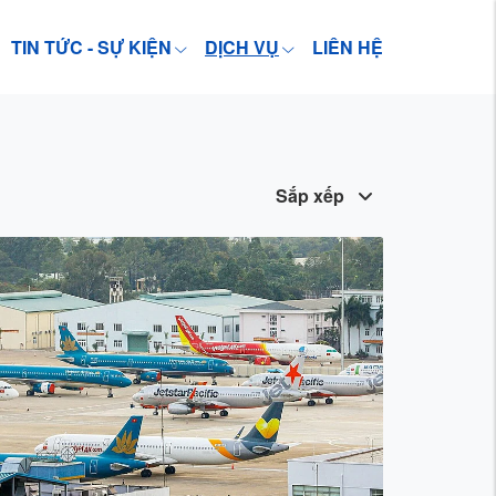
TIN TỨC - SỰ KIỆN
DỊCH VỤ
LIÊN HỆ
Sắp xếp