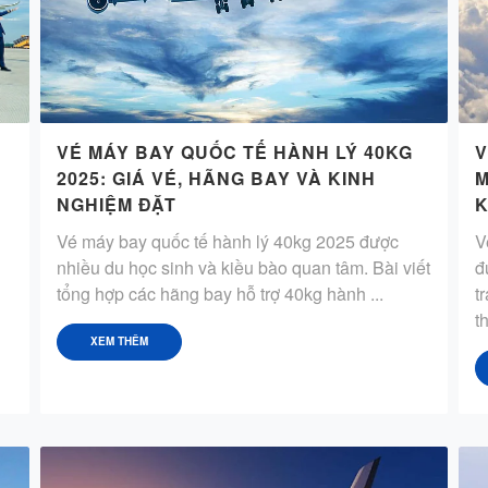
VÉ MÁY BAY QUỐC TẾ HÀNH LÝ 40KG
V
2025: GIÁ VÉ, HÃNG BAY VÀ KINH
M
NGHIỆM ĐẶT
K
Vé máy bay quốc tế hành lý 40kg 2025 được
V
nhiều du học sinh và kiều bào quan tâm. Bài viết
đ
tổng hợp các hãng bay hỗ trợ 40kg hành ...
t
th
XEM THÊM