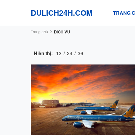
DULICH24H.COM
TRANG 
Trang chủ
DỊCH VỤ
Hiển thị:
12
/
24
/
36