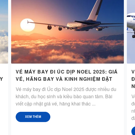
VÉ MÁY BAY ĐI ÚC DỊP NOEL 2025: GIÁ
V
AY
VÉ, HÃNG BAY VÀ KINH NGHIỆM ĐẶT
Đ
N
Vé máy bay đi Úc dịp Noel 2025 được nhiều du
khách, du học sinh và kiều bào quan tâm. Bài
V
viết cập nhật giá vé, hãng khai thác ...
đ
n
đặ
XEM THÊM