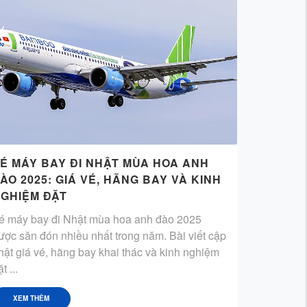
É MÁY BAY ĐI NHẬT MÙA HOA ANH
ÀO 2025: GIÁ VÉ, HÃNG BAY VÀ KINH
GHIỆM ĐẶT
é máy bay đi Nhật mùa hoa anh đào 2025
ược săn đón nhiều nhất trong năm. Bài viết cập
hật giá vé, hãng bay khai thác và kinh nghiệm
t ...
XEM THÊM