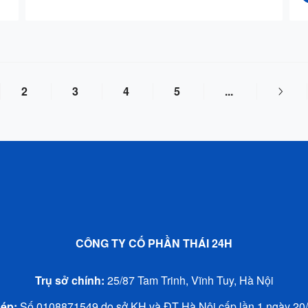
2
3
4
5
...
CÔNG TY CỐ PHẦN THÁI 24H
Trụ sở chính:
25/87 Tam Trinh, Vĩnh Tuy, Hà Nội
hép:
Số ‎0108871549 do sở KH và ĐT Hà Nội cấp lần 1 ngày 20