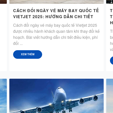
CÁCH ĐỔI NGÀY VÉ MÁY BAY QUỐC TẾ
T
VIETJET 2025: HƯỚNG DẪN CHI TIẾT
T
H
Cách đổi ngày vé máy bay quốc tế Vietjet 2025
được nhiều hành khách quan tâm khi thay đổi kế
T
hoạch. Bài viết hướng dẫn chi tiết điều kiện, phí
b
đổi ...
h
v
XEM THÊM