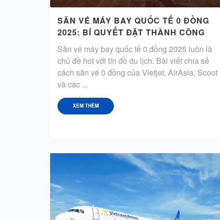
SĂN VÉ MÁY BAY QUỐC TẾ 0 ĐỒNG
2025: BÍ QUYẾT ĐẶT THÀNH CÔNG
Săn vé máy bay quốc tế 0 đồng 2025 luôn là
chủ đề hot với tín đồ du lịch. Bài viết chia sẻ
cách săn vé 0 đồng của Vietjet, AirAsia, Scoot
và các ...
XEM THÊM