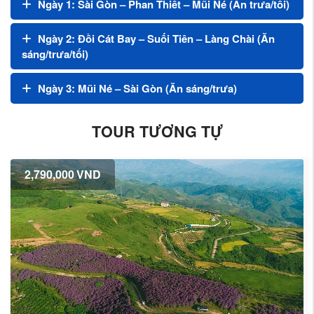
Ngày 1: Sài Gòn – Phan Thiết – Mũi Né (Ăn trưa/tối)
Ngày 2: Đồi Cát Bay – Suối Tiên – Làng Chài (Ăn
sáng/trưa/tối)
Ngày 3: Mũi Né – Sài Gòn (Ăn sáng/trưa)
TOUR TƯƠNG TỰ
2,790,000
VND