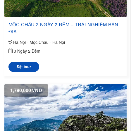
MỘC CHÂU 3 NGÀY 2 ĐÊM – TRẢI NGHIỆM BẢN
ĐỊA ...
Hà Nội - Mộc Châu - Hà Nội
3 Ngày 2 Đêm
Đặt tour
1,790,000
VND