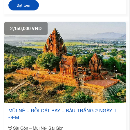
Đặt tour
2,150,000
VND
MŨI NÉ – ĐỒI CÁT BAY – BÀU TRẮNG 2 NGÀY 1
ĐÊM
Sài Gòn – Mũi Né- Sài Gòn