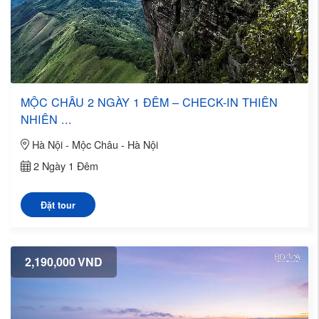
MỘC CHÂU 2 NGÀY 1 ĐÊM – CHECK-IN THIÊN
NHIÊN ...
Hà Nội - Mộc Châu - Hà Nội
2 Ngày 1 Đêm
Đặt tour
2,190,000
VND